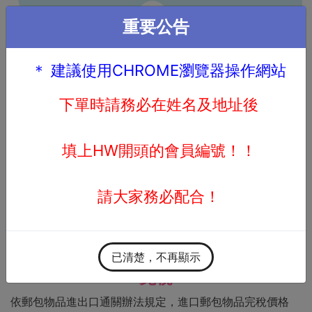
重要公告
註冊
|
會員登入
＊ 建議使用CHROME瀏覽器操作網站
下單時請務必在姓名及地址後
台灣進口及關稅說明
填上HW開頭的會員編號！！
為什麼要繳關稅？
請大家務必配合！
關稅是一個國家對其國境進出的貨物所課徵的稅額，而透過
網路在國外購物後運送回來台灣，就屬於進口行為，依台灣
稅法需繳納關稅給海關。
商品完稅價格在新台幣2,000元以下
已清楚，不再顯示
免稅
依郵包物品進出口通關辦法規定，進口郵包物品完稅價格