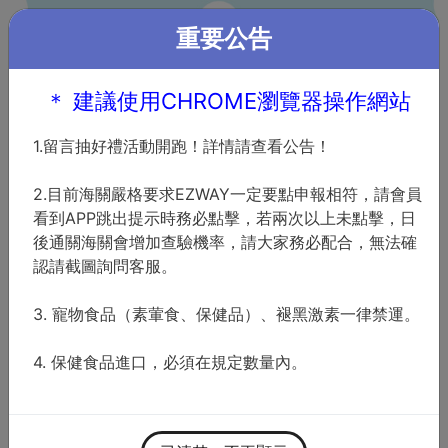
註冊
|
會員登入
重要公告
＊ 建議使用CHROME瀏覽器操作網站
1.留言抽好禮活動開跑！詳情請查看公告！
包裹到貨通知內容詳解
2.目前海關嚴格要求EZWAY一定要點申報相符，請會員
看到APP跳出提示時務必點擊，若兩次以上未點擊，日
後通關海關會增加查驗機率，請大家務必配合，無法確
實重
認請截圖詢問客服。
此項目絕對是最多會員的疑問，好運在收件時一律提
3. 寵物食品（素葷食、保健品）、褪黑激素一律禁運。
供 「無條件進位後的整數實重」，例：3.19 磅 → 4
磅。
4. 保健食品進口，必須在規定數量內。
1. 為什麼不提供完整重量？為使作業程序流暢及效率，
包裹抵達時我們僅提供進位後的重量，如果需要包裹的
詳細的重量，建議使用其他代運公司。我們僅提供理貨