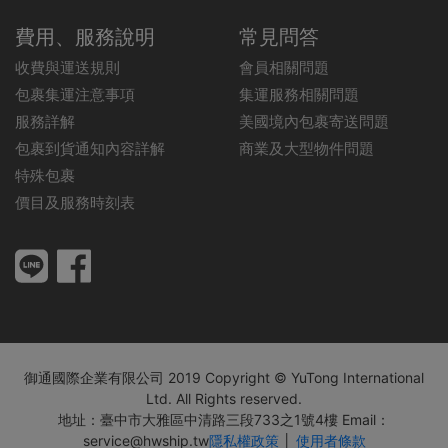
費用、服務說明
常見問答
收費與運送規則
會員相關問題
包裹集運注意事項
集運服務相關問題
服務詳解
美國境內包裹寄送問題
包裹到貨通知內容詳解
商業及大型物件問題
特殊包裹
價目及服務時刻表
御通國際企業有限公司 2019 Copyright © YuTong International
Ltd. All Rights reserved.
地址：臺中市大雅區中清路三段733之1號4樓 Email：
service@hwship.tw
隱私權政策
│
使用者條款