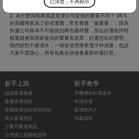
已清楚，不再顯示
完成後的實際重量。
2. 為什麼與商家或是貨運公司提供的重量不同？ 98％
的美國商家為了節省運費，常常都會「偷重量」，因為
快遞公司根本不可能個別將包裹秤重，所以好運收件時
報重就會與商家提供的重量有差異，好運也在此聲明，
我們絕對不會灌水，一律皆使用專業電子秤測量，也請
大家不需擔心，所有包裹合併後會重新秤重計算。
新手上路
新手教學
認識集運服務
手機增加好運捷徑
集運使用流程
申請出貨
美國集貨地址填寫須知
新增收件人
禁止集運商品
包裹認領
少量可集運商品
台灣進口及關稅說明